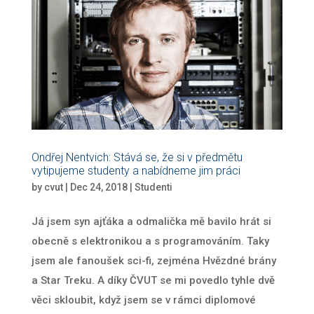
Ondřej Nentvich: Stává se, že si v předmětu
vytipujeme studenty a nabídneme jim práci
by
cvut
|
Dec 24, 2018
|
Studenti
Já jsem syn ajťáka a odmalička mě bavilo hrát si
obecně s elektronikou a s programováním. Taky
jsem ale fanoušek sci-fi, zejména Hvězdné brány
a Star Treku. A díky ČVUT se mi povedlo tyhle dvě
věci skloubit, když jsem se v rámci diplomové