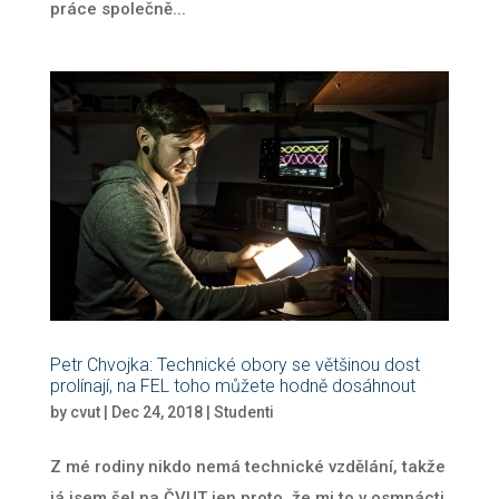
práce společně...
Petr Chvojka: Technické obory se většinou dost
prolínají, na FEL toho můžete hodně dosáhnout
by
cvut
|
Dec 24, 2018
|
Studenti
Z mé rodiny nikdo nemá technické vzdělání, takže
já jsem šel na ČVUT jen proto, že mi to v osmnácti