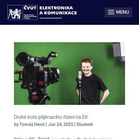
Druhé kolo přijímacího řízení na EK
by
Tomáš Heinl
|
Jun 24, 2025
|
Studenti