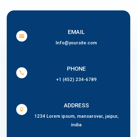
EMAIL

Info@yoursite.com
PHONE

+1 (452) 234-6789
ADDRESS

1234 Lorem ipsum, mansarovar, jaipur,
india